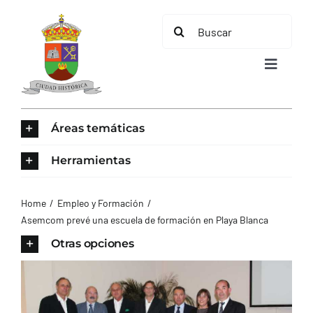
Saltar
Buscar:
al
contenido
Toggle
Navigat
INICIO
Áreas temáticas
ÁREAS TEMÁTICAS
Herramientas
EL MUNICIPIO
Home
Empleo y Formación
Asemcom prevé una escuela de formación en Playa Blanca
AYUNTAMIENTO
Otras opciones
TURISMO