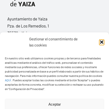
Ayuntamiento de Yaiza
Pza. de Los Remedios, 1
35570 – Yaiza
Gestionar el consentimiento de
Tel:
928 83 62 20
las cookies
Toggle
En nuestro sitio web utilizamos cookies propias y de terceros para finalidades
Navigation
analíticas mediante el análisis del tráfico web, personalizar el contenido
mediante sus preferencias, ofrecer funciones de redes sociales y mostrarle
© Copyright2026 Ayuntamiento de Yaiza - Todos los
Transparencia
publicidad personalizada en base a un perfil elaborado a partir de sus hábitos de
navegación. Para más información puedes consultar nuestra política de cookies
derechos reservads
AQUÍ
.
Puedes aceptar todas las cookies mediante el botón “Aceptar” o puedes
aceptarlas de forma concreta, modificar su selección o rechazar su uso pulsando
Aviso legal
Diseño web Solucionet.com
&
Cibernatural
en “Configuración de Privacidad”.
Política de privacidad
Aceptar