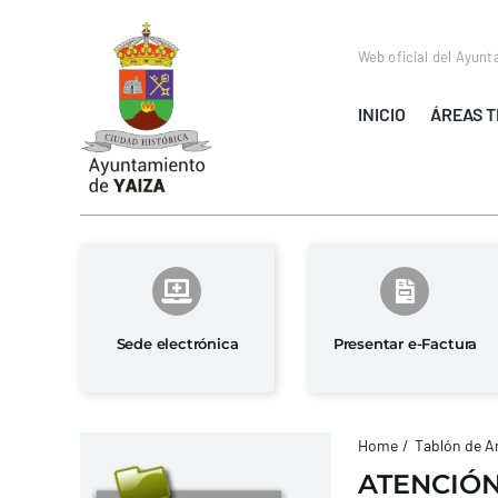
Saltar
al
Web oficial del Ayunt
contenido
INICIO
ÁREAS T
Sede electrónica
Presentar e-Factura
Home
Tablón de A
ATENCIÓN