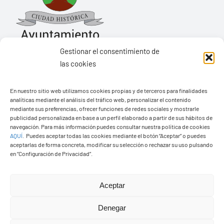
Gestionar el consentimiento de
las cookies
Ayuntamiento de Yaiza
En nuestro sitio web utilizamos cookies propias y de terceros para finalidades
Pza. de Los Remedios, 1
analíticas mediante el análisis del tráfico web, personalizar el contenido
35570 – Yaiza
mediante sus preferencias, ofrecer funciones de redes sociales y mostrarle
publicidad personalizada en base a un perfil elaborado a partir de sus hábitos de
Tel:
928 83 62 20
navegación. Para más información puedes consultar nuestra política de cookies
AQUÍ
.
Puedes aceptar todas las cookies mediante el botón “Aceptar” o puedes
aceptarlas de forma concreta, modificar su selección o rechazar su uso pulsando
en “Configuración de Privacidad”.
Toggle
Navigation
© Copyright2026 Ayuntamiento de Yaiza - Todos los
Transparencia
Aceptar
derechos reservads
Denegar
Aviso legal
Diseño web Solucionet.com
&
Cibernatural