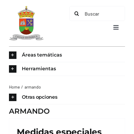
Saltar
Buscar:
al
contenido
Toggle
Navigat
INICIO
Áreas temáticas
ÁREAS TEMÁTICAS
Herramientas
EL MUNICIPIO
Home
armando
Otras opciones
AYUNTAMIENTO
ARMANDO
TURISMO
Medidas especiales