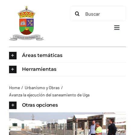
Saltar
Buscar:
al
contenido
Toggle
Navigat
INICIO
Áreas temáticas
ÁREAS TEMÁTICAS
Herramientas
EL MUNICIPIO
Home
Urbanismo y Obras
Avanza la ejecución del saneamiento de Uga
AYUNTAMIENTO
Otras opciones
TURISMO