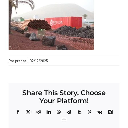
CONTACTO
Por
prensa
|
02/12/2025
Share This Story, Choose
Your Platform!
Facebook
X
Reddit
LinkedIn
WhatsApp
Telegram
Tumblr
Pinterest
Vk
Xing
Correo
electrónico