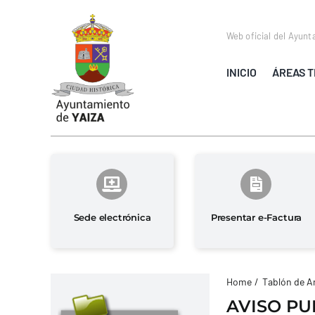
Saltar
al
Web oficial del Ayunt
contenido
INICIO
ÁREAS T
Sede electrónica
Presentar e-Factura
Home
Tablón de A
AVISO PU