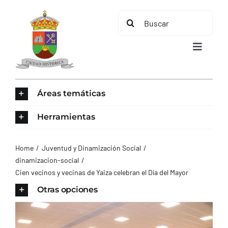
Saltar
Buscar:
al
contenido
Toggle
Navigat
INICIO
Áreas temáticas
ÁREAS TEMÁTICAS
Herramientas
EL MUNICIPIO
Home
Juventud y Dinamización Social
dinamizacion-social
Cien vecinos y vecinas de Yaiza celebran el Día del Mayor
AYUNTAMIENTO
Otras opciones
TURISMO