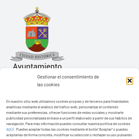
Gestionar el consentimiento de
las cookies
Ayuntamiento de Yaiza
En nuestro sitio web utilizamos cookies propias y de terceros para finalidades
Pza. de Los Remedios, 1
analíticas mediante el análisis del tráfico web, personalizar el contenido
35570 – Yaiza
mediante sus preferencias, ofrecer funciones de redes sociales y mostrarle
publicidad personalizada en base a un perfil elaborado a partir de sus hábitos de
Tel:
928 83 62 20
navegación. Para más información puedes consultar nuestra política de cookies
AQUÍ
.
Puedes aceptar todas las cookies mediante el botón “Aceptar” o puedes
aceptarlas de forma concreta, modificar su selección o rechazar su uso pulsando