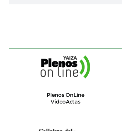
Plenos OnLine
VideoActas