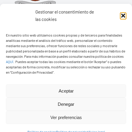
Gestionar el consentimiento de
las cookies
En nuestro sitio web utilizamos cookies propias y de terceros para finalidades
Ayuntamiento de Yaiza
analíticas mediante el análisis del tráfico web, personalizar el contenido
mediante sus preferencias, ofrecer funciones de redes sociales y mostrarle
Pza. de Los Remedios, 1
publicidad personalizada en base a un perfil elaborado a partir de sus hábitos de
35570 – Yaiza
navegación. Para más información puedes consultar nuestra política de cookies
AQUÍ
.
Puedes aceptar todas las cookies mediante el botón “Aceptar” o puedes
Tel:
928 83 62 20
aceptarlas de forma concreta, modificar su selección o rechazar su uso pulsando
en “Configuración de Privacidad”.
Toggle
Aceptar
Navigation
© Copyright2026 Ayuntamiento de Yaiza - Todos los
Transparencia
Denegar
derechos reservads
Ver preferencias
Aviso legal
Diseño web Solucionet.com
&
Cibernatural
Política de cookies
Política de privacidad
Aviso legal