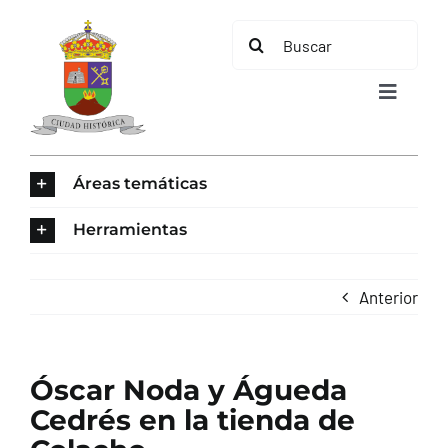
Saltar
Buscar:
al
contenido
Toggle
Navigat
INICIO
Áreas temáticas
ÁREAS TEMÁTICAS
Herramientas
EL MUNICIPIO
Anterior
AYUNTAMIENTO
Óscar Noda y Águeda
TURISMO
Cedrés en la tienda de