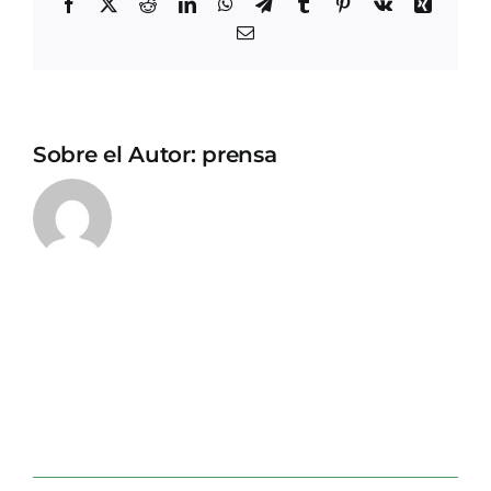
Facebook
X
Reddit
LinkedIn
WhatsApp
Telegram
Tumblr
Pinterest
Vk
Xing
Correo
electrónico
Sobre el Autor:
prensa