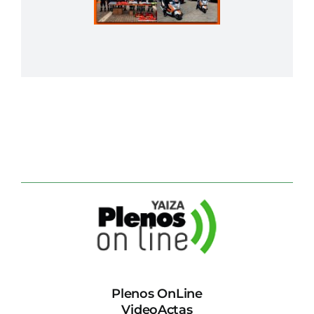
Plenos OnLine
VideoActas