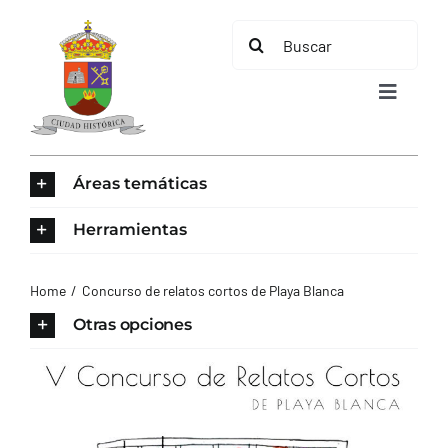
Saltar
Buscar:
al
contenido
Toggle
Navigat
INICIO
Áreas temáticas
ÁREAS TEMÁTICAS
Herramientas
EL MUNICIPIO
Home
Concurso de relatos cortos de Playa Blanca
Otras opciones
AYUNTAMIENTO
TURISMO