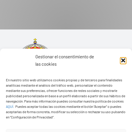
Gestionar el consentimiento de
las cookies
En nuestro sitio web utilizamos cookies propias y de terceros para finalidades
analíticas mediante el análisis del tráfico web, personalizar el contenido
mediante sus preferencias, ofrecer funciones de redes sociales y mostrarle
publicidad personalizada en base a un perfil elaborado a partir de sus hábitos de
navegación. Para más información puedes consultar nuestra política de cookies
AQUÍ
.
Puedes aceptar todas las cookies mediante el botón “Aceptar” o puedes
aceptarlas de forma concreta, modificar su selección o rechazar su uso pulsando
Ayuntamiento de Yaiza
en “Configuración de Privacidad”.
Pza. de Los Remedios, 1