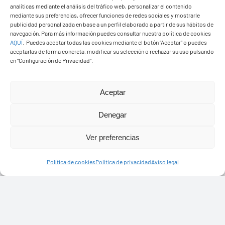
analíticas mediante el análisis del tráfico web, personalizar el contenido
mediante sus preferencias, ofrecer funciones de redes sociales y mostrarle
publicidad personalizada en base a un perfil elaborado a partir de sus hábitos de
navegación. Para más información puedes consultar nuestra política de cookies
AQUÍ
.
Puedes aceptar todas las cookies mediante el botón “Aceptar” o puedes
aceptarlas de forma concreta, modificar su selección o rechazar su uso pulsando
Ayuntamiento de Yaiza
en “Configuración de Privacidad”.
Pza. de Los Remedios, 1
35570 – Yaiza
Aceptar
Tel:
928 83 62 20
Denegar
Ver preferencias
Toggle
Navigation
© Copyright2026 Ayuntamiento de Yaiza - Todos los
Transparencia
Política de cookies
Política de privacidad
Aviso legal
derechos reservads
Aviso legal
Diseño web Solucionet.com
&
Cibernatural