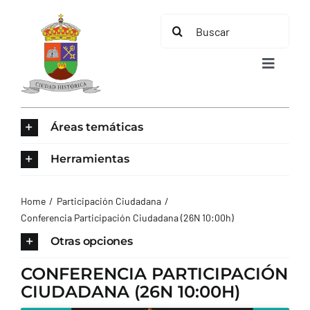
Saltar
Buscar:
al
contenido
Toggle
Navigat
INICIO
Áreas temáticas
ÁREAS TEMÁTICAS
Herramientas
EL MUNICIPIO
Home
Participación Ciudadana
Conferencia Participación Ciudadana (26N 10:00h)
AYUNTAMIENTO
Otras opciones
CONFERENCIA PARTICIPACIÓN
TURISMO
CIUDADANA (26N 10:00H)