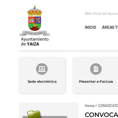
Saltar
al
Web oficial del Ayunt
contenido
INICIO
ÁREAS T
Sede electrónica
Presentar e-Factura
Home
CONVOCATO
CONVOCAT