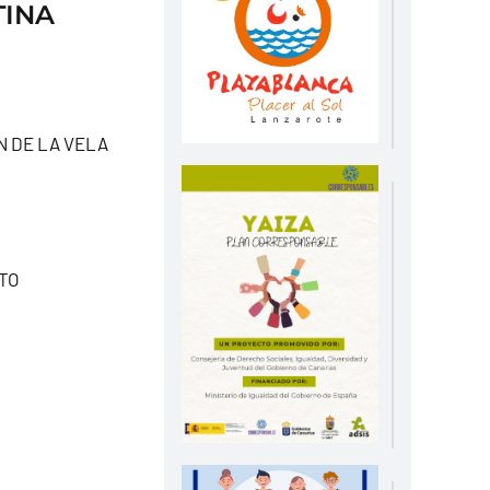
TINA
N DE LA VELA
CTO