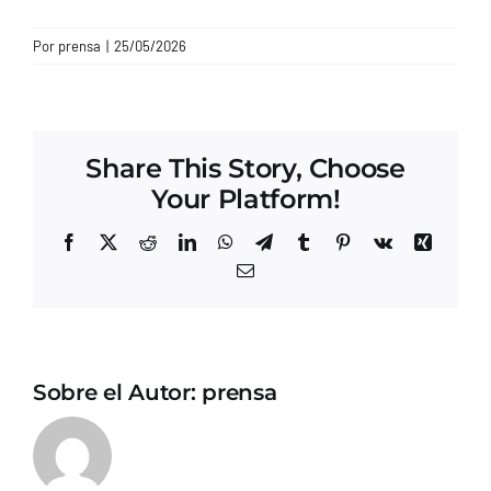
CONTACTO
Por
prensa
|
25/05/2026
Share This Story, Choose
Your Platform!
Facebook
X
Reddit
LinkedIn
WhatsApp
Telegram
Tumblr
Pinterest
Vk
Xing
Correo
electrónico
Sobre el Autor:
prensa