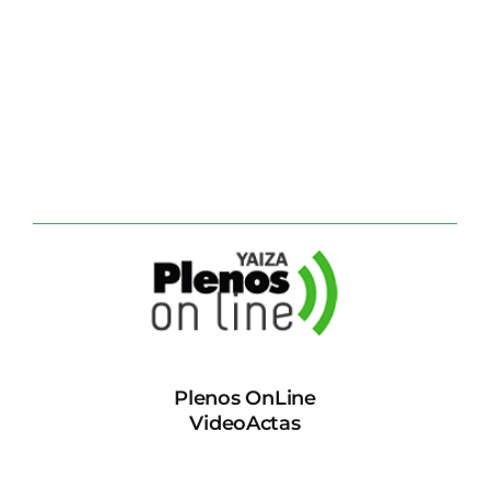
Plenos OnLine
VideoActas