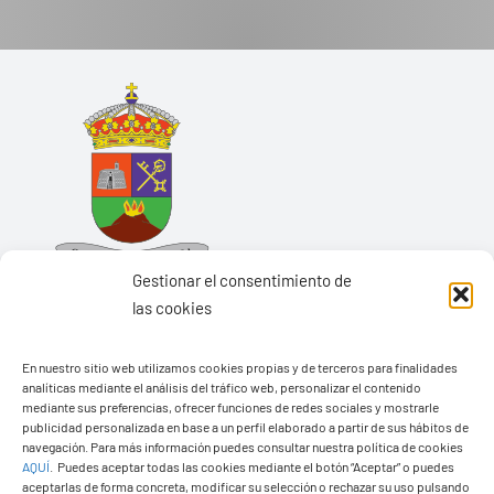
Gestionar el consentimiento de
las cookies
En nuestro sitio web utilizamos cookies propias y de terceros para finalidades
analíticas mediante el análisis del tráfico web, personalizar el contenido
Ayuntamiento de Yaiza
mediante sus preferencias, ofrecer funciones de redes sociales y mostrarle
Pza. de Los Remedios, 1
publicidad personalizada en base a un perfil elaborado a partir de sus hábitos de
navegación. Para más información puedes consultar nuestra política de cookies
35570 – Yaiza
AQUÍ
.
Puedes aceptar todas las cookies mediante el botón “Aceptar” o puedes
Tel:
928 83 62 20
aceptarlas de forma concreta, modificar su selección o rechazar su uso pulsando