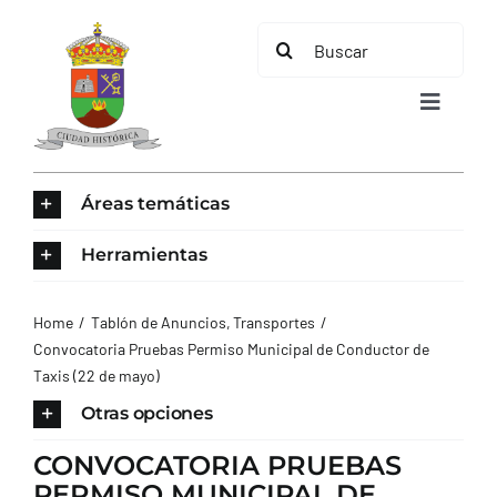
Saltar
Buscar:
al
contenido
Toggle
Navigat
INICIO
Áreas temáticas
ÁREAS TEMÁTICAS
Herramientas
EL MUNICIPIO
Home
Tablón de Anuncios
Transportes
Convocatoria Pruebas Permiso Municipal de Conductor de
Taxis (22 de mayo)
AYUNTAMIENTO
Otras opciones
TURISMO
CONVOCATORIA PRUEBAS
PERMISO MUNICIPAL DE