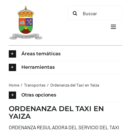
Saltar
Buscar:
al
contenido
Toggle
Navigat
INICIO
Áreas temáticas
ÁREAS TEMÁTICAS
Herramientas
EL MUNICIPIO
Home
Transportes
Ordenanza del Taxi en Yaiza
Otras opciones
AYUNTAMIENTO
ORDENANZA DEL TAXI EN
YAIZA
TURISMO
ORDENANZA REGULADORA DEL SERVICIO DEL TAXI