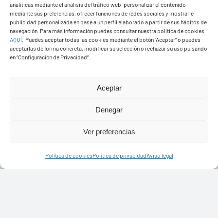
analíticas mediante el análisis del tráfico web, personalizar el contenido
mediante sus preferencias, ofrecer funciones de redes sociales y mostrarle
publicidad personalizada en base a un perfil elaborado a partir de sus hábitos de
navegación. Para más información puedes consultar nuestra política de cookies
AQUÍ
.
Puedes aceptar todas las cookies mediante el botón “Aceptar” o puedes
aceptarlas de forma concreta, modificar su selección o rechazar su uso pulsando
Ayuntamiento de Yaiza
en “Configuración de Privacidad”.
Pza. de Los Remedios, 1
35570 – Yaiza
Aceptar
Tel:
928 83 62 20
Denegar
Ver preferencias
Toggle
Navigation
Política de cookies
Política de privacidad
Aviso legal
© Copyright2026 Ayuntamiento de Yaiza - Todos los
Transparencia
derechos reservads
Aviso legal
Diseño web Solucionet.com
&
Cibernatural