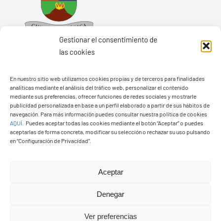
Gestionar el consentimiento de
las cookies
En nuestro sitio web utilizamos cookies propias y de terceros para finalidades
Ayuntamiento de Yaiza
analíticas mediante el análisis del tráfico web, personalizar el contenido
mediante sus preferencias, ofrecer funciones de redes sociales y mostrarle
Pza. de Los Remedios, 1
publicidad personalizada en base a un perfil elaborado a partir de sus hábitos de
navegación. Para más información puedes consultar nuestra política de cookies
35570 – Yaiza
AQUÍ
.
Puedes aceptar todas las cookies mediante el botón “Aceptar” o puedes
Tel:
928 83 62 20
aceptarlas de forma concreta, modificar su selección o rechazar su uso pulsando
en “Configuración de Privacidad”.
Toggle
Aceptar
Navigation
© Copyright2026 Ayuntamiento de Yaiza - Todos los
Transparencia
Denegar
derechos reservads
Ver preferencias