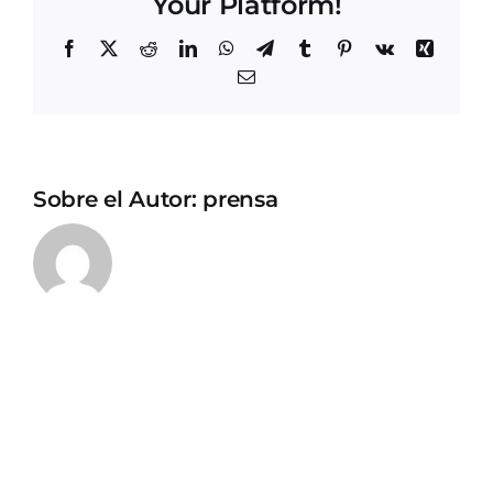
Your Platform!
Facebook
X
Reddit
LinkedIn
WhatsApp
Telegram
Tumblr
Pinterest
Vk
Xing
Correo
electrónico
Sobre el Autor:
prensa