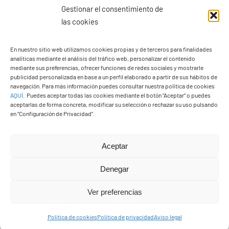
Gestionar el consentimiento de
las cookies
Ayuntamiento de Yaiza
En nuestro sitio web utilizamos cookies propias y de terceros para finalidades
Pza. de Los Remedios, 1
analíticas mediante el análisis del tráfico web, personalizar el contenido
35570 – Yaiza
mediante sus preferencias, ofrecer funciones de redes sociales y mostrarle
publicidad personalizada en base a un perfil elaborado a partir de sus hábitos de
Tel:
928 83 62 20
navegación. Para más información puedes consultar nuestra política de cookies
AQUÍ
.
Puedes aceptar todas las cookies mediante el botón “Aceptar” o puedes
aceptarlas de forma concreta, modificar su selección o rechazar su uso pulsando
en “Configuración de Privacidad”.
Toggle
Navigation
© Copyright2026 Ayuntamiento de Yaiza - Todos los
Transparencia
Aceptar
derechos reservads
Denegar
Aviso legal
Diseño web Solucionet.com
&
Cibernatural
Ver preferencias
Política de privacidad
Política de cookies
Política de privacidad
Aviso legal