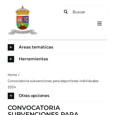
Saltar
Buscar:
al
contenido
Toggle
Navigat
INICIO
Áreas temáticas
ÁREAS TEMÁTICAS
Herramientas
EL MUNICIPIO
Home
Convocatoria subvenciones para deportistas individuales
2024
AYUNTAMIENTO
Otras opciones
TURISMO
CONVOCATORIA
SUBVENCIONES PARA