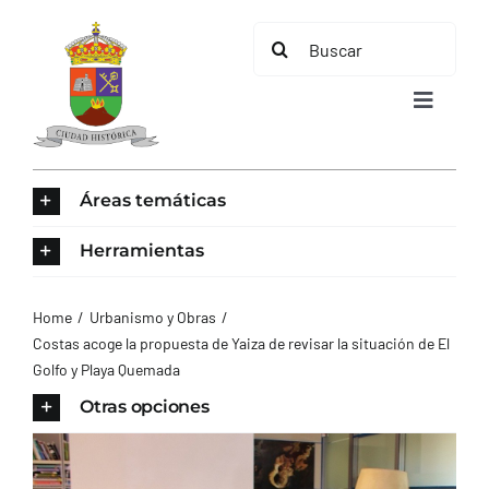
Saltar
Buscar:
al
contenido
Toggle
Navigat
INICIO
Áreas temáticas
ÁREAS TEMÁTICAS
Herramientas
EL MUNICIPIO
Home
Urbanismo y Obras
Costas acoge la propuesta de Yaiza de revisar la situación de El
Golfo y Playa Quemada
AYUNTAMIENTO
Otras opciones
TURISMO