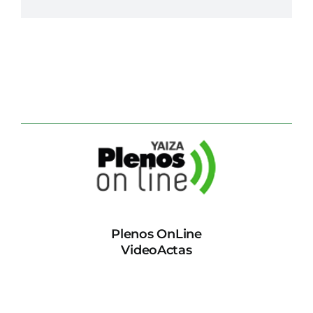
Plenos OnLine
VideoActas