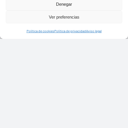
Denegar
Ver preferencias
Política de cookies
Política de privacidad
Aviso legal
Ayuntamiento de Yaiza
Pza. de Los Remedios, 1
35570 – Yaiza
Tel:
928 83 62 20