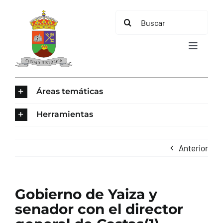
Saltar
Buscar:
al
contenido
Toggle
Navigat
INICIO
Áreas temáticas
ÁREAS TEMÁTICAS
Herramientas
EL MUNICIPIO
Anterior
AYUNTAMIENTO
Gobierno de Yaiza y
TURISMO
senador con el director