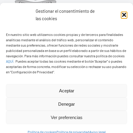
Gestionar el consentimiento de
las cookies
En nuestro sitio web utilizamos cookies propias y de terceros para finalidades
Ayuntamiento de Yaiza
analíticas mediante el análisis del tráfico web, personalizar el contenido
mediante sus preferencias, ofrecer funciones de redes sociales y mostrarle
Pza. de Los Remedios, 1
publicidad personalizada en base a un perfil elaborado a partir de sus hábitos de
navegación. Para más información puedes consultar nuestra política de cookies
35570 – Yaiza
AQUÍ
.
Puedes aceptar todas las cookies mediante el botón “Aceptar” o puedes
Tel:
928 83 62 20
aceptarlas de forma concreta, modificar su selección o rechazar su uso pulsando
en “Configuración de Privacidad”.
Toggle
Aceptar
Navigation
© Copyright2026 Ayuntamiento de Yaiza - Todos los
Transparencia
Denegar
derechos reservads
Ver preferencias
Aviso legal
Diseño web Solucionet.com
&
Cibernatural
Política de cookies
Política de privacidad
Aviso legal