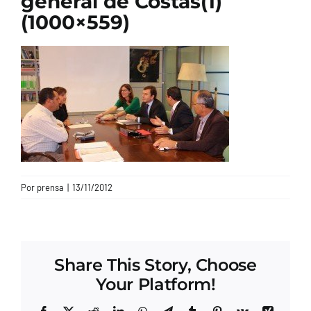
general de Costas(1)
(1000×559)
CONTACTO
Por
prensa
|
13/11/2012
Share This Story, Choose
Your Platform!
Facebook
X
Reddit
LinkedIn
WhatsApp
Telegram
Tumblr
Pinterest
Vk
Xing