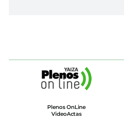
Plenos OnLine
VideoActas