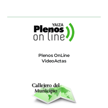
Plenos OnLine
VideoActas