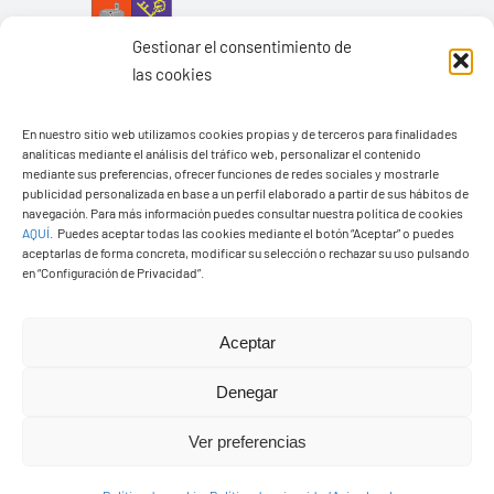
Gestionar el consentimiento de
las cookies
En nuestro sitio web utilizamos cookies propias y de terceros para finalidades
analíticas mediante el análisis del tráfico web, personalizar el contenido
mediante sus preferencias, ofrecer funciones de redes sociales y mostrarle
publicidad personalizada en base a un perfil elaborado a partir de sus hábitos de
navegación. Para más información puedes consultar nuestra política de cookies
Ayuntamiento de Yaiza
AQUÍ
.
Puedes aceptar todas las cookies mediante el botón “Aceptar” o puedes
aceptarlas de forma concreta, modificar su selección o rechazar su uso pulsando
Pza. de Los Remedios, 1
en “Configuración de Privacidad”.
35570 – Yaiza
Tel:
928 83 62 20
Aceptar
Denegar
Toggle
Navigation
Ver preferencias
© Copyright2026 Ayuntamiento de Yaiza - Todos los
Transparencia
derechos reservads