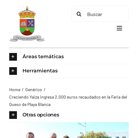
Saltar
Buscar:
al
contenido
Toggle
Navigat
INICIO
Áreas temáticas
ÁREAS TEMÁTICAS
Herramientas
EL MUNICIPIO
Home
Genérico
Creciendo Yaiza ingresa 2.000 euros recaudados en la Feria del
Queso de Playa Blanca
AYUNTAMIENTO
Otras opciones
TURISMO