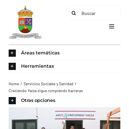
Saltar
Buscar:
al
contenido
Toggle
Navigat
INICIO
Áreas temáticas
ÁREAS TEMÁTICAS
Herramientas
EL MUNICIPIO
Home
Servicios Sociales y Sanidad
Creciendo Yaiza sigue rompiendo barreras
AYUNTAMIENTO
Otras opciones
TURISMO