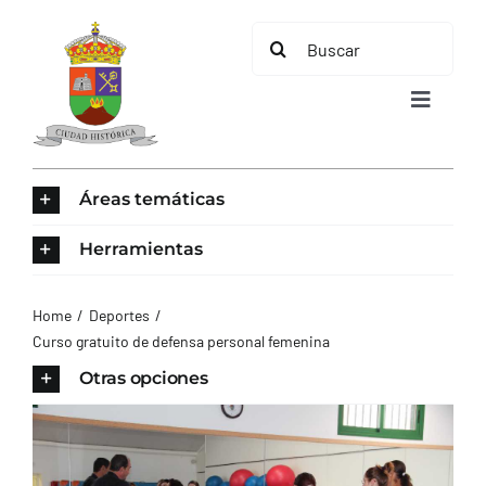
Saltar
Buscar:
al
contenido
Toggle
Navigat
INICIO
Áreas temáticas
ÁREAS TEMÁTICAS
Herramientas
EL MUNICIPIO
Home
Deportes
Curso gratuito de defensa personal femenina
AYUNTAMIENTO
Otras opciones
TURISMO