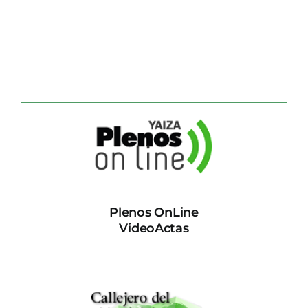
Plenos OnLine
VideoActas