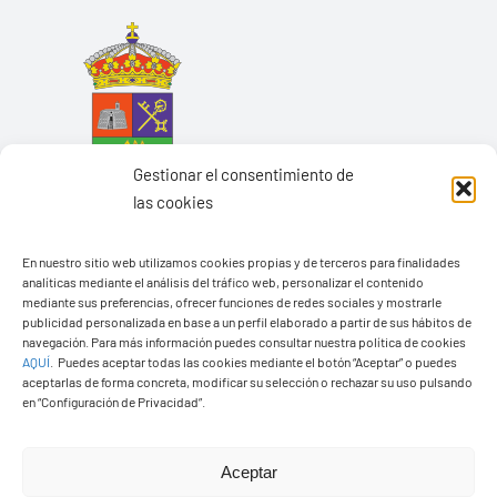
Gestionar el consentimiento de
las cookies
En nuestro sitio web utilizamos cookies propias y de terceros para finalidades
analíticas mediante el análisis del tráfico web, personalizar el contenido
mediante sus preferencias, ofrecer funciones de redes sociales y mostrarle
Ayuntamiento de Yaiza
publicidad personalizada en base a un perfil elaborado a partir de sus hábitos de
navegación. Para más información puedes consultar nuestra política de cookies
Pza. de Los Remedios, 1
AQUÍ
.
Puedes aceptar todas las cookies mediante el botón “Aceptar” o puedes
35570 – Yaiza
aceptarlas de forma concreta, modificar su selección o rechazar su uso pulsando
en “Configuración de Privacidad”.
Tel:
928 83 62 20
Aceptar