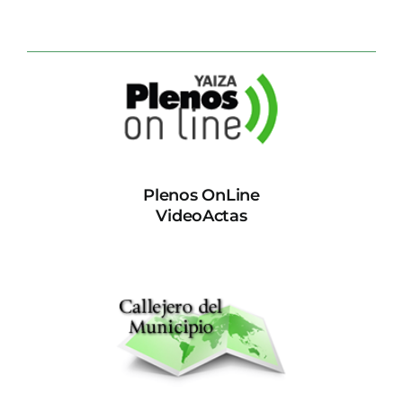
Plenos OnLine
VideoActas