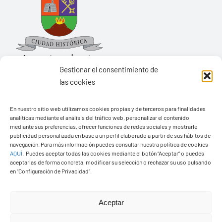
Gestionar el consentimiento de
las cookies
Ayuntamiento de Yaiza
En nuestro sitio web utilizamos cookies propias y de terceros para finalidades
Pza. de Los Remedios, 1
analíticas mediante el análisis del tráfico web, personalizar el contenido
35570 – Yaiza
mediante sus preferencias, ofrecer funciones de redes sociales y mostrarle
publicidad personalizada en base a un perfil elaborado a partir de sus hábitos de
Tel:
928 83 62 20
navegación. Para más información puedes consultar nuestra política de cookies
AQUÍ
.
Puedes aceptar todas las cookies mediante el botón “Aceptar” o puedes
aceptarlas de forma concreta, modificar su selección o rechazar su uso pulsando
en “Configuración de Privacidad”.
Toggle
Navigation
© Copyright2026 Ayuntamiento de Yaiza - Todos los
Transparencia
Aceptar
derechos reservads