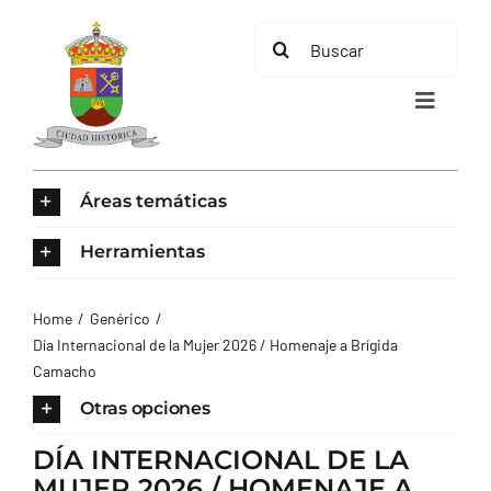
Saltar
Buscar:
al
contenido
Toggle
Navigat
INICIO
Áreas temáticas
ÁREAS TEMÁTICAS
Herramientas
EL MUNICIPIO
Home
Genérico
Día Internacional de la Mujer 2026 / Homenaje a Brígida
Camacho
AYUNTAMIENTO
Otras opciones
TURISMO
DÍA INTERNACIONAL DE LA
MUJER 2026 / HOMENAJE A