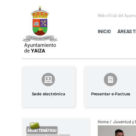
Saltar
al
Web oficial del Ayunt
contenido
INICIO
ÁREAS T
Sede electrónica
Presentar e-Factura
Home
Juventud y 