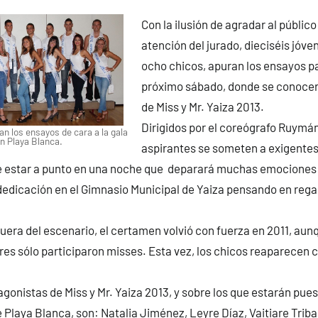
Con la ilusión de agradar al público 
atención del jurado, dieciséis jóve
ocho chicos, apuran los ensayos pa
próximo sábado, donde se conoce
de Miss y Mr. Yaiza 2013.
Dirigidos por el coreógrafo Ruymán
an los ensayos de cara a la gala
n Playa Blanca.
aspirantes se someten a exigentes
 de estar a punto en una noche que deparará muchas emociones
dedicación en el Gimnasio Municipal de Yaiza pensando en rega
fuera del escenario, el certamen volvió con fuerza en 2011, aun
res sólo participaron misses. Esta vez, los chicos reaparecen 
gonistas de Miss y Mr. Yaiza 2013, y sobre los que estarán pue
e Playa Blanca, son: Natalia Jiménez, Leyre Díaz, Vaitiare Trib