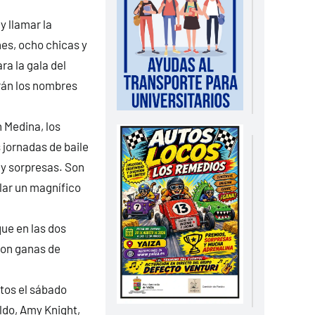
y llamar la
nes, ocho chicas y
ra la gala del
rán los nombres
 Medina, los
 jornadas de baile
 y sorpresas. Son
lar un magnífico
que en las dos
con ganas de
stos el sábado
aldo, Amy Knight,