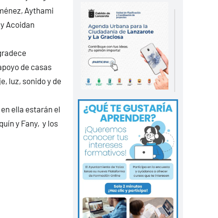
iménez, Aythami
 y Acoidan
agradece
 apoyo de casas
, luz, sonido y de
 en ella estarán el
uín y Fany, y los