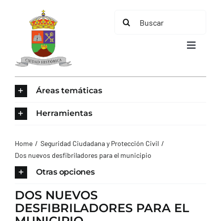
Saltar
Buscar:
al
contenido
Toggle
Navigat
INICIO
Áreas temáticas
ÁREAS TEMÁTICAS
Herramientas
EL MUNICIPIO
Home
Seguridad Ciudadana y Protección Civil
Dos nuevos desfibriladores para el municipio
AYUNTAMIENTO
Otras opciones
DOS NUEVOS
TURISMO
DESFIBRILADORES PARA EL
MUNICIPIO