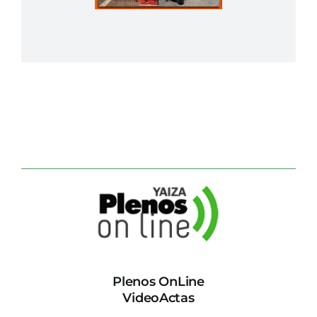
Plenos OnLine
VideoActas