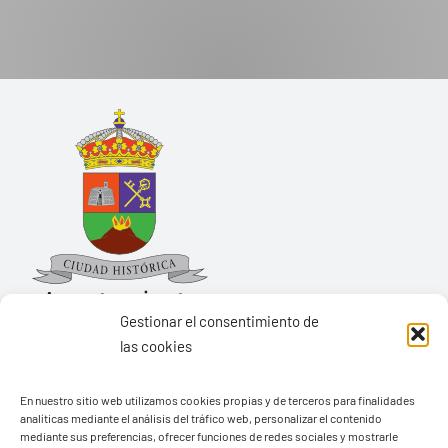
Gestionar el consentimiento de
las cookies
Ayuntamiento de Yaiza
En nuestro sitio web utilizamos cookies propias y de terceros para finalidades
Pza. de Los Remedios, 1
analíticas mediante el análisis del tráfico web, personalizar el contenido
35570 – Yaiza
mediante sus preferencias, ofrecer funciones de redes sociales y mostrarle