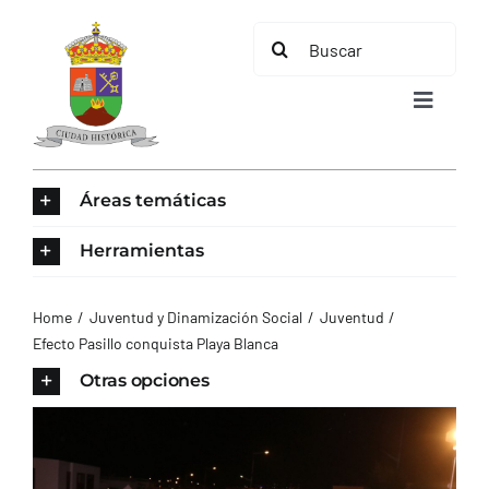
Saltar
Buscar:
al
contenido
Toggle
Navigat
INICIO
Áreas temáticas
ÁREAS TEMÁTICAS
Herramientas
EL MUNICIPIO
Home
Juventud y Dinamización Social
Juventud
Efecto Pasillo conquista Playa Blanca
AYUNTAMIENTO
Otras opciones
TURISMO