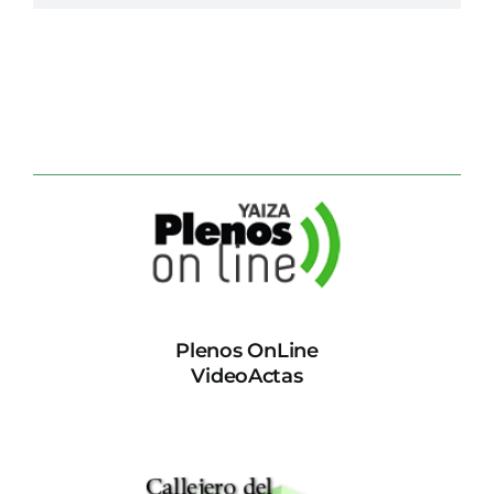
Plenos OnLine
VideoActas