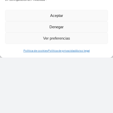
Aceptar
Denegar
Ver preferencias
Política de cookies
Política de privacidad
Aviso legal
Ayuntamiento de Yaiza
Pza. de Los Remedios, 1
35570 – Yaiza
Tel:
928 83 62 20