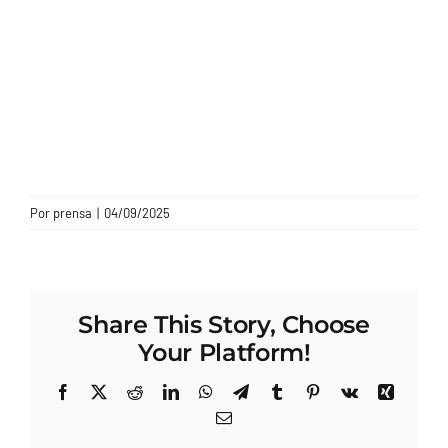
CONTACTO
Por
prensa
|
04/09/2025
Share This Story, Choose
Your Platform!
Facebook
X
Reddit
LinkedIn
WhatsApp
Telegram
Tumblr
Pinterest
Vk
Xing
Correo
electrónico