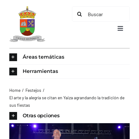
Saltar
Buscar:
al
contenido
Toggle
Navigat
INICIO
Áreas temáticas
ÁREAS TEMÁTICAS
Herramientas
EL MUNICIPIO
Home
Festejos
El arte y la alegría se citan en Yaiza agrandando la tradición de
sus fiestas
AYUNTAMIENTO
Otras opciones
TURISMO