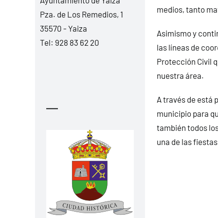
medios, tanto mat
Pza. de Los Remedios, 1
35570 - Yaiza
Asimismo y contin
Tel:
928 83 62 20
las líneas de coo
Protección Civil 
nuestra área.
A través de está 
—
municipio para qu
también todos los
una de las fiestas