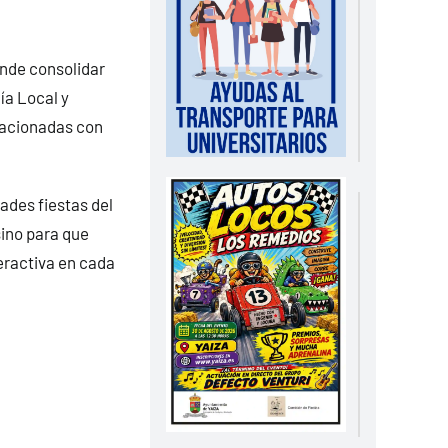
ende consolidar
ía Local y
elacionadas con
ades fiestas del
sino para que
eractiva en cada