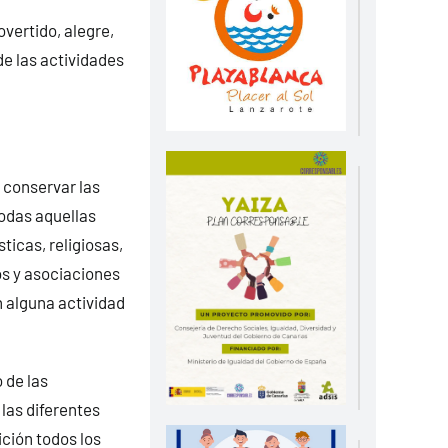
overtido, alegre,
de las actividades
 conservar las
odas aquellas
ticas, religiosas,
os y asociaciones
n alguna actividad
 de las
las diferentes
ción todos los