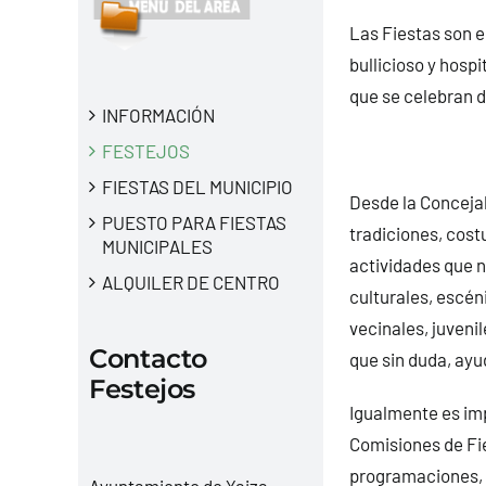
Las Fiestas son el
bullicioso y hospi
que se celebran d
INFORMACIÓN
FESTEJOS
FIESTAS DEL MUNICIPIO
Desde la Concejal
PUESTO PARA FIESTAS
tradiciones, cost
MUNICIPALES
actividades que n
ALQUILER DE CENTRO
culturales, escén
vecinales, juveni
Contacto
que sin duda, ayu
Festejos
Igualmente es imp
Comisiones de Fie
programaciones, s
Ayuntamiento de Yaiza