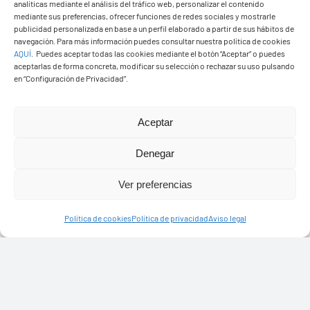
analíticas mediante el análisis del tráfico web, personalizar el contenido
mediante sus preferencias, ofrecer funciones de redes sociales y mostrarle
PGO Definitivo
publicidad personalizada en base a un perfil elaborado a partir de sus hábitos de
navegación. Para más información puedes consultar nuestra política de cookies
AQUÍ
.
Puedes aceptar todas las cookies mediante el botón “Aceptar” o puedes
aceptarlas de forma concreta, modificar su selección o rechazar su uso pulsando
en “Configuración de Privacidad”.
Aceptar
Denegar
Ver preferencias
Política de cookies
Política de privacidad
Aviso legal
Presupuestos 2026