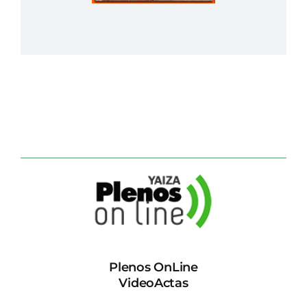
Plenos OnLine
VideoActas