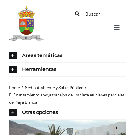
Saltar
Buscar:
al
contenido
Toggle
Navigat
INICIO
Áreas temáticas
ÁREAS TEMÁTICAS
Herramientas
EL MUNICIPIO
Home
Medio Ambiente y Salud Pública
El Ayuntamiento apoya trabajos de limpieza en planes parciales
de Playa Blanca
AYUNTAMIENTO
Otras opciones
TURISMO