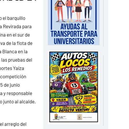
 el barquillo
a Revirada para
ina en el sur de
a de la flota de
a Blanca en la
 las pruebas del
portes Yaiza
a competición
5 de junio
ña y responsable
 junto al alcalde,
l arreglo del