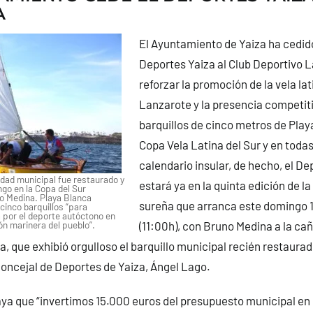
A
El Ayuntamiento de Yaiza ha cedido
Deportes Yaiza al Club Deportivo L
reforzar la promoción de la vela lat
Lanzarote y la presencia competitiv
barquillos de cinco metros de Play
Copa Vela Latina del Sur y en todas
calendario insular, de hecho, el De
edad municipal fue restaurado y
estará ya en la quinta edición de l
ngo en la Copa del Sur
o Medina. Playa Blanca
sureña que arranca este domingo 1
cinco barquillos “para
 por el deporte autóctono en
ón marinera del pueblo”.
(11:00h), con Bruno Medina a la ca
, que exhibió orgulloso el barquillo municipal recién restaurado
concejal de Deportes de Yaiza, Ángel Lago.
a que “invertimos 15.000 euros del presupuesto municipal en e