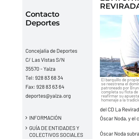
REVIRAD
Contacto
Deportes
Concejalía de Deportes
C/ Las Vistas S/N
35570 - Yaiza
Tel:
928 83 68 34
El barquillo de propi
se reestrena el domi
Fax: 928 83 63 64
patroneado por Brun
completa su flota de 
deportes@yaiza.org
reafirmar su apuesta
homenaje a la tradici
del CD La Revirada
INFORMACIÓN
Óscar Noda, y el 
GUÍA DE ENTIDADES Y
Óscar Noda subray
COLECTIVOS SOCIALES