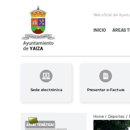
Saltar
al
Web oficial del Ayunt
contenido
INICIO
ÁREAS T
Sede electrónica
Presentar e-Factura
Home
Deportes