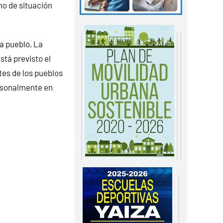
no de situación
a pueblo, La
stá previsto el
es de los pueblos
ersonalmente en