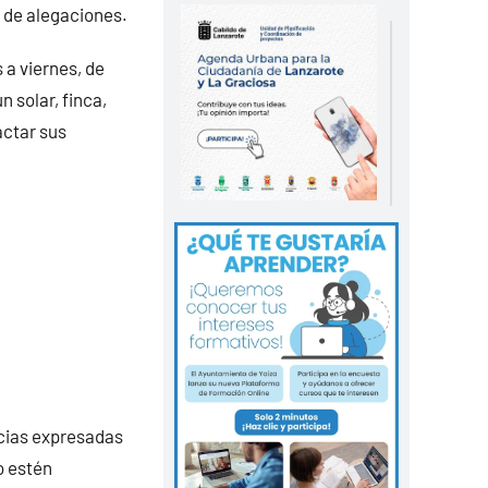
n de alegaciones.
 a viernes, de
 solar, finca,
actar sus
ncias expresadas
o estén