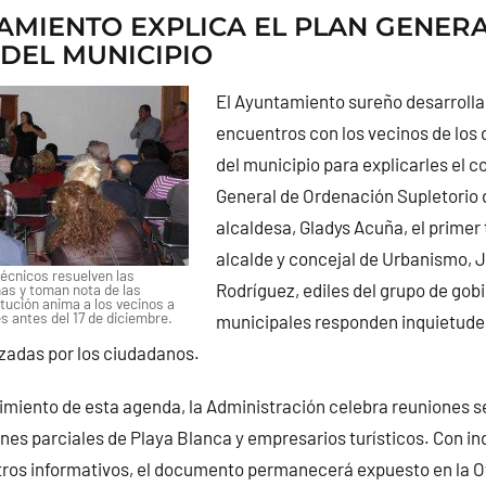
AMIENTO EXPLICA EL PLAN GENERA
DEL MUNICIPIO
El Ayuntamiento sureño desarrolla 
encuentros con los vecinos de los 
del municipio para explicarles el c
General de Ordenación Supletorio 
alcaldesa, Gladys Acuña, el primer
alcalde y concejal de Urbanismo, 
técnicos resuelven las
Rodríguez, ediles del grupo de gob
as y toman nota de las
tución anima a los vecinos a
s antes del 17 de diciembre.
municipales responden inquietude
zadas por los ciudadanos.
imiento de esta agenda, la Administración celebra reuniones s
anes parciales de Playa Blanca y empresarios turísticos. Con 
tros informativos, el documento permanecerá expuesto en la O