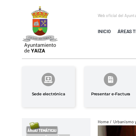
Saltar
al
Web oficial del Ayunt
contenido
INICIO
ÁREAS T
Sede electrónica
Presentar e-Factura
Home
Urbanismo 