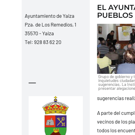
EL AYUNT
PUEBLOS 
Ayuntamiento de Yaiza
Pza. de Los Remedios, 1
35570 - Yaiza
Tel:
928 83 62 20
Grupo de gobierno y 
inquietudes ciudadan
—
sugerencias. La Insti
presentar alegacione
sugerencias reali
A parte del cumpl
vecinos de los pl
todos los encuen