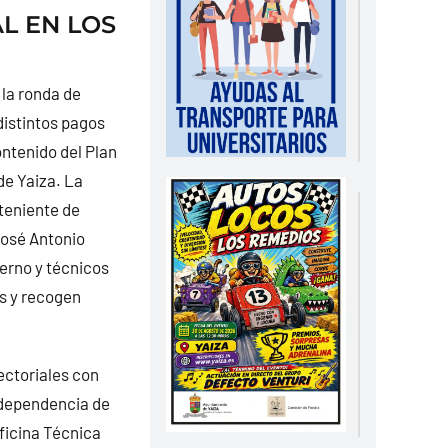
L EN LOS
la ronda de
distintos pagos
ontenido del Plan
de Yaiza.
La
 teniente de
José Antonio
ierno y técnicos
s y recogen
ectoriales con
independencia de
ficina Técnica