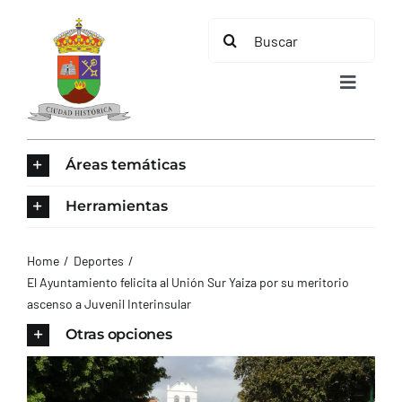
Saltar
Buscar:
al
contenido
Toggle
Navigat
INICIO
Áreas temáticas
ÁREAS TEMÁTICAS
Herramientas
EL MUNICIPIO
Home
Deportes
El Ayuntamiento felicita al Unión Sur Yaiza por su meritorio
ascenso a Juvenil Interinsular
AYUNTAMIENTO
Otras opciones
TURISMO