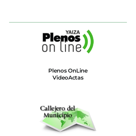
Plenos OnLine
VideoActas