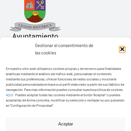
Gestionar el consentimiento de
las cookies
Ayuntamiento de Yaiza
En nuestro sitio web utilizamos cookies propias y de terceros para finalidades
Pza. de Los Remedios, 1
analíticas mediante el análisis del tráfico web, personalizar el contenido
35570 – Yaiza
mediante sus preferencias, ofrecer funciones de redes sociales y mostrarle
publicidad personalizada en base a un perfil elaborado a partir de sus hábitos de
Tel:
928 83 62 20
navegación. Para más información puedes consultar nuestra política de cookies
AQUÍ
.
Puedes aceptar todas las cookies mediante el botón “Aceptar” o puedes
aceptarlas de forma concreta, modificar su selección o rechazar su uso pulsando
en “Configuración de Privacidad”.
Toggle
Navigation
© Copyright2026 Ayuntamiento de Yaiza - Todos los
Transparencia
Aceptar