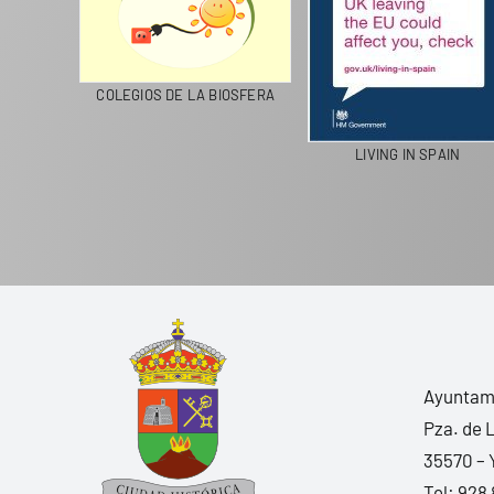
CICLA
COLEGIOS DE LA BIOSFERA
LIVING IN SPAIN
Ayuntami
Pza. de 
35570 – 
Tel:
928 