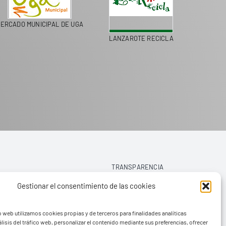
ERCADO MUNICIPAL DE UGA
LANZAROTE RECICLA
COLEGI
TRANSPARENCIA
Gestionar el consentimiento de las cookies
AVISO LEGAL
o web utilizamos cookies propias y de terceros para finalidades analíticas
POLÍTICA DE PRIVACIDAD
lisis del tráfico web, personalizar el contenido mediante sus preferencias, ofrecer