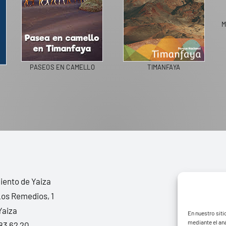
M
PASEOS EN CAMELLO
TIMANFAYA
ento de Yaiza
Los Remedios, 1
Yaiza
En nuestro siti
mediante el aná
83 62 20