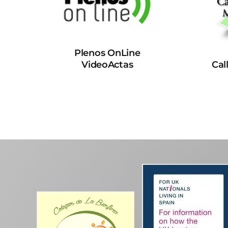
Plenos OnLine
VideoActas
Cal