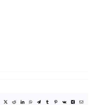
Facebook
X
Reddit
LinkedIn
WhatsApp
Telegram
Tumblr
Pinterest
Vk
Xing
Correo