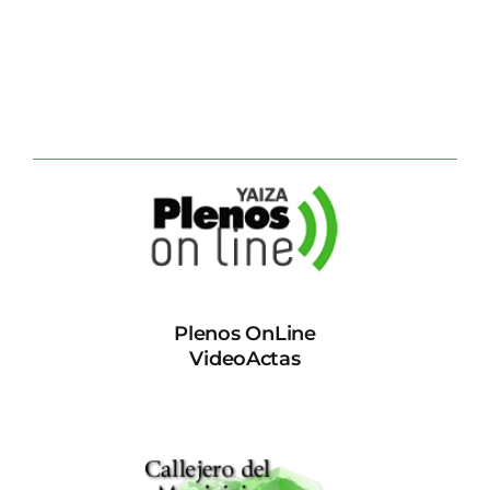
Plenos OnLine
VideoActas