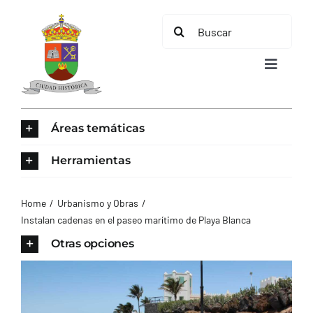
Saltar
Buscar:
al
contenido
Toggle
Navigat
INICIO
Áreas temáticas
ÁREAS TEMÁTICAS
Herramientas
EL MUNICIPIO
Home
Urbanismo y Obras
Instalan cadenas en el paseo marítimo de Playa Blanca
AYUNTAMIENTO
Otras opciones
TURISMO