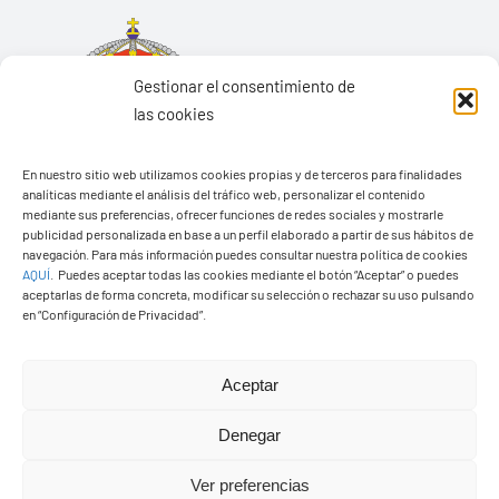
Gestionar el consentimiento de
las cookies
En nuestro sitio web utilizamos cookies propias y de terceros para finalidades
analíticas mediante el análisis del tráfico web, personalizar el contenido
mediante sus preferencias, ofrecer funciones de redes sociales y mostrarle
publicidad personalizada en base a un perfil elaborado a partir de sus hábitos de
navegación. Para más información puedes consultar nuestra política de cookies
AQUÍ
.
Puedes aceptar todas las cookies mediante el botón “Aceptar” o puedes
aceptarlas de forma concreta, modificar su selección o rechazar su uso pulsando
Ayuntamiento de Yaiza
en “Configuración de Privacidad”.
Pza. de Los Remedios, 1
35570 – Yaiza
Aceptar
Tel:
928 83 62 20
Denegar
Ver preferencias
Toggle