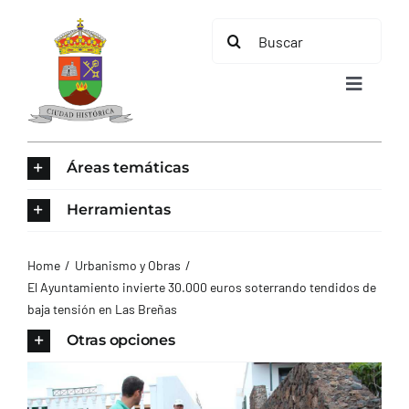
Saltar
Buscar:
al
contenido
Toggle
Navigat
INICIO
Áreas temáticas
ÁREAS TEMÁTICAS
Herramientas
EL MUNICIPIO
Home
Urbanismo y Obras
El Ayuntamiento invierte 30.000 euros soterrando tendidos de
baja tensión en Las Breñas
AYUNTAMIENTO
Otras opciones
TURISMO