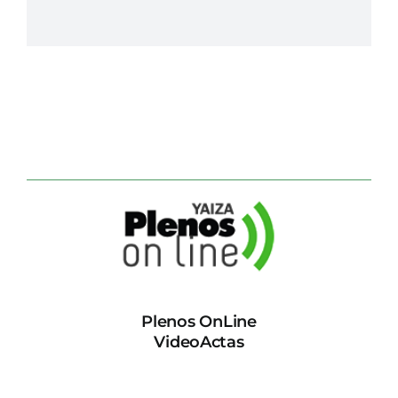
Plenos OnLine
VideoActas