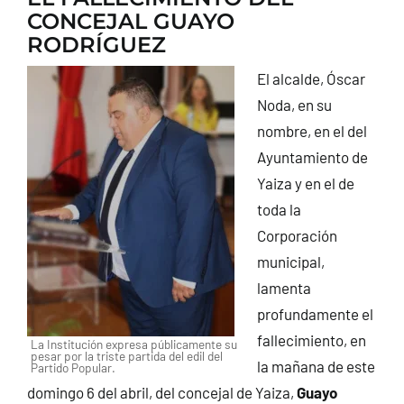
CONCEJAL GUAYO
CONTACTO
RODRÍGUEZ
El alcalde, Óscar
Noda, en su
nombre, en el del
Ayuntamiento de
Yaiza y en el de
toda la
Corporación
municipal,
lamenta
profundamente el
fallecimiento, en
La Institución expresa públicamente su
pesar por la triste partida del edil del
la mañana de este
Partido Popular.
domingo 6 del abril, del concejal de Yaiza,
Guayo