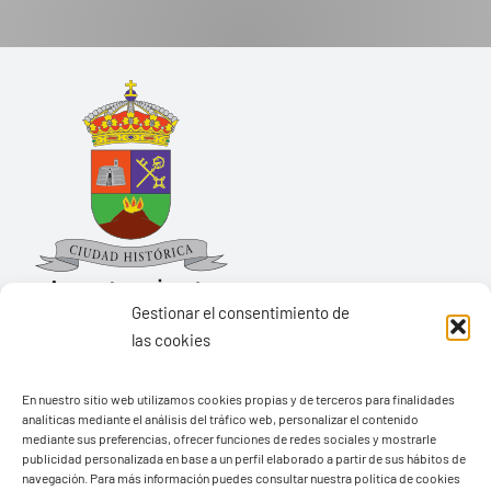
Gestionar el consentimiento de
las cookies
Ayuntamiento de Yaiza
En nuestro sitio web utilizamos cookies propias y de terceros para finalidades
Pza. de Los Remedios, 1
analíticas mediante el análisis del tráfico web, personalizar el contenido
35570 – Yaiza
mediante sus preferencias, ofrecer funciones de redes sociales y mostrarle
publicidad personalizada en base a un perfil elaborado a partir de sus hábitos de
Tel:
928 83 62 20
navegación. Para más información puedes consultar nuestra política de cookies