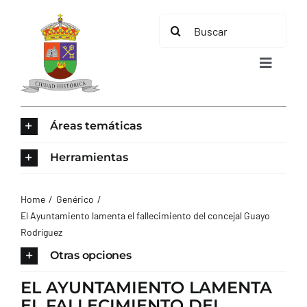
Saltar
Buscar:
al
contenido
Toggle
Navigat
INICIO
Áreas temáticas
ÁREAS TEMÁTICAS
Herramientas
EL MUNICIPIO
Home
Genérico
El Ayuntamiento lamenta el fallecimiento del concejal Guayo
Rodríguez
AYUNTAMIENTO
Otras opciones
TURISMO
EL AYUNTAMIENTO LAMENTA
EL FALLECIMIENTO DEL