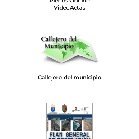
Plenos OnLine
VideoActas
Callejero del municipio