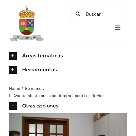
Saltar
Buscar:
al
contenido
Toggle
Navigat
INICIO
Áreas temáticas
ÁREAS TEMÁTICAS
Herramientas
EL MUNICIPIO
Home
Genérico
El Ayuntamiento pulsa por internet para Las Breñas
AYUNTAMIENTO
Otras opciones
TURISMO