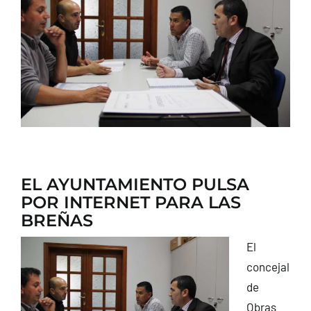
CONTACTO
EL AYUNTAMIENTO PULSA
POR INTERNET PARA LAS
BREÑAS
El
concejal
de
Obras