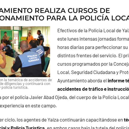
AMIENTO REALIZA CURSOS DE
ONAMIENTO PARA LA POLICÍA LOC
Efectivos de la Policía Local de Y
este lunes intensas jornadas forma
horas diarias para perfeccionar su
distintos frentes del servicio.
El pr
cursos programados por la Concejal
Local, Seguridad Ciudadana y Prote
on la temática de accidentes de
Ayuntamiento aborda el
informe t
 de diligencias y continuará con
 policía turística.
accidentes de tráfico e instrucció
 por el policía Javier Abad Ojeda, del cuerpo de la Policía Local
 experiencia en este campo.
er ciclo, los agentes de Yaiza continuarán capacitándose en
té
ial y Policía Turística,
en ambos casos bajo la tutela del policí