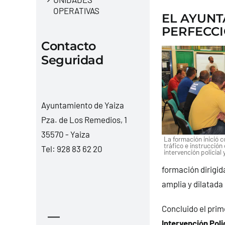
OPERATIVAS
EL AYUNT
PERFECCI
Contacto
Seguridad
Ayuntamiento de Yaiza
Pza. de Los Remedios, 1
35570 - Yaiza
La formación inició c
tráfico e instrucción
Tel:
928 83 62 20
intervención policial y
formación dirigida
amplia y dilatada
Concluido el prim
—
Intervención Polic