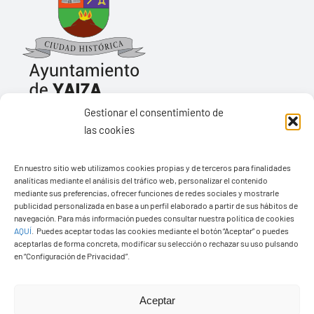
Gestionar el consentimiento de
Ayuntamiento de Yaiza
las cookies
Pza. de Los Remedios, 1
35570 – Yaiza
En nuestro sitio web utilizamos cookies propias y de terceros para finalidades
analíticas mediante el análisis del tráfico web, personalizar el contenido
Tel:
928 83 62 20
mediante sus preferencias, ofrecer funciones de redes sociales y mostrarle
publicidad personalizada en base a un perfil elaborado a partir de sus hábitos de
navegación. Para más información puedes consultar nuestra política de cookies
AQUÍ
.
Puedes aceptar todas las cookies mediante el botón “Aceptar” o puedes
Toggle
aceptarlas de forma concreta, modificar su selección o rechazar su uso pulsando
Navigation
en “Configuración de Privacidad”.
© Copyright2026 Ayuntamiento de Yaiza - Todos los
Transparencia
derechos reservads
Aceptar