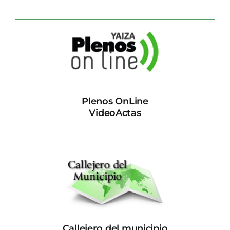
Plenos OnLine
VideoActas
Callejero del municipio