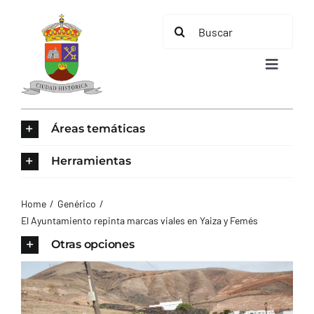
Saltar
Buscar:
al
contenido
Toggle
Navigat
INICIO
Áreas temáticas
ÁREAS TEMÁTICAS
Herramientas
EL MUNICIPIO
Home
Genérico
El Ayuntamiento repinta marcas viales en Yaiza y Femés
AYUNTAMIENTO
Otras opciones
TURISMO