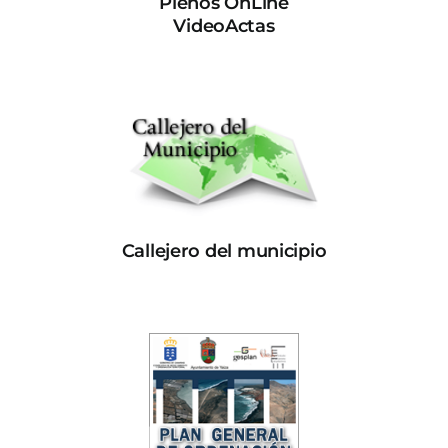
Plenos OnLine
VideoActas
Callejero del municipio