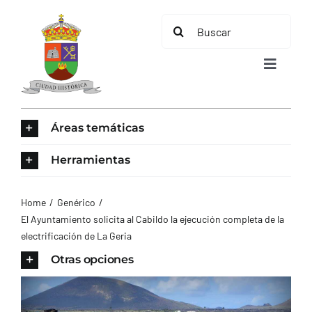
Saltar
Buscar:
al
contenido
Toggle
Navigat
INICIO
Áreas temáticas
ÁREAS TEMÁTICAS
Herramientas
EL MUNICIPIO
Home
Genérico
El Ayuntamiento solicita al Cabildo la ejecución completa de la
electrificación de La Geria
AYUNTAMIENTO
Otras opciones
TURISMO