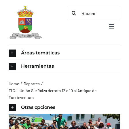
Saltar
Buscar:
al
contenido
Toggle
Navigat
INICIO
Áreas temáticas
ÁREAS TEMÁTICAS
Herramientas
EL MUNICIPIO
Home
Deportes
El C.L Unión Sur Yaiza derrota 12 a 10 al Antigua de
Fuerteventura
AYUNTAMIENTO
Otras opciones
TURISMO