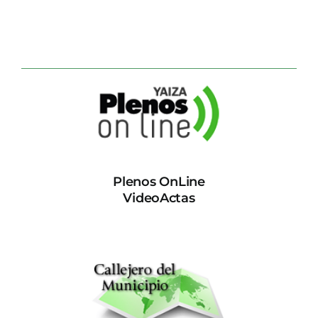
Plenos OnLine
VideoActas