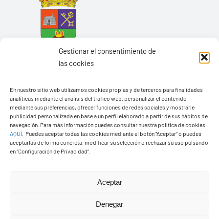
Gestionar el consentimiento de
las cookies
En nuestro sitio web utilizamos cookies propias y de terceros para finalidades
analíticas mediante el análisis del tráfico web, personalizar el contenido
mediante sus preferencias, ofrecer funciones de redes sociales y mostrarle
Ayuntamiento de Yaiza
publicidad personalizada en base a un perfil elaborado a partir de sus hábitos de
navegación. Para más información puedes consultar nuestra política de cookies
Pza. de Los Remedios, 1
AQUÍ
.
Puedes aceptar todas las cookies mediante el botón “Aceptar” o puedes
35570 – Yaiza
aceptarlas de forma concreta, modificar su selección o rechazar su uso pulsando
en “Configuración de Privacidad”.
Tel:
928 83 62 20
Aceptar
Toggle
Navigation
Denegar
© Copyright2026 Ayuntamiento de Yaiza - Todos los
Transparencia