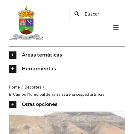
Saltar
Buscar:
al
contenido
Toggle
Navigat
INICIO
Áreas temáticas
ÁREAS TEMÁTICAS
Herramientas
EL MUNICIPIO
Home
Deportes
El Campo Municipal de Yaiza estrena césped artificial
AYUNTAMIENTO
Otras opciones
TURISMO