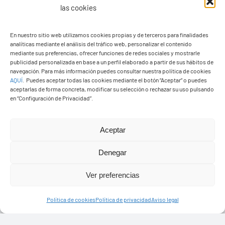
las cookies
En nuestro sitio web utilizamos cookies propias y de terceros para finalidades
analíticas mediante el análisis del tráfico web, personalizar el contenido
mediante sus preferencias, ofrecer funciones de redes sociales y mostrarle
Ayuntamiento de Yaiza
publicidad personalizada en base a un perfil elaborado a partir de sus hábitos de
navegación. Para más información puedes consultar nuestra política de cookies
Pza. de Los Remedios, 1
AQUÍ
.
Puedes aceptar todas las cookies mediante el botón “Aceptar” o puedes
35570 – Yaiza
aceptarlas de forma concreta, modificar su selección o rechazar su uso pulsando
en “Configuración de Privacidad”.
Tel:
928 83 62 20
Aceptar
Toggle
Navigation
Denegar
© Copyright2026 Ayuntamiento de Yaiza - Todos los
Transparencia
Ver preferencias
derechos reservads
Aviso legal
Política de cookies
Política de privacidad
Aviso legal
Diseño web Solucionet.com
&
Cibernatural