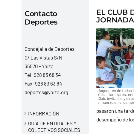
EL CLUB 
Contacto
JORNADA
Deportes
Concejalía de Deportes
C/ Las Vistas S/N
35570 - Yaiza
Tel:
928 83 68 34
Fax: 928 83 63 64
Jugadores de todas l
deportes@yaiza.org
Yaiza, familiares, en
Club, invitados y dir
almuerzo en el camp
pasaron una tarde
INFORMACIÓN
desempeño de los 
GUÍA DE ENTIDADES Y
COLECTIVOS SOCIALES