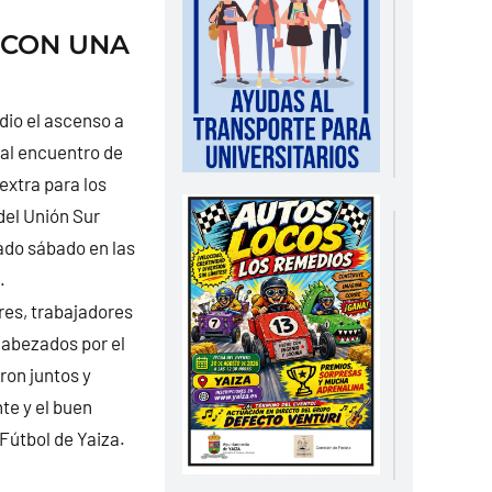
 CON UNA
 dio el ascenso a
tual encuentro de
extra para los
del Unión Sur
ado sábado en las
.
res, trabajadores
ncabezados por el
ron juntos y
te y el buen
Fútbol de Yaiza.