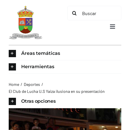
Saltar
Buscar:
al
contenido
Toggle
Navigat
INICIO
Áreas temáticas
ÁREAS TEMÁTICAS
Herramientas
EL MUNICIPIO
Home
Deportes
El Club de Lucha U.S Yaiza ilusiona en su presentación
AYUNTAMIENTO
Otras opciones
TURISMO