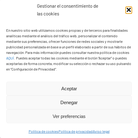
Gestionar el consentimiento de
las cookies
Ayuntamiento de Yaiza
En nuestro sitio web utilizamos cookies propias y de terceros para finalidades
Pza. de Los Remedios, 1
analíticas mediante el análisis del tráfico web, personalizar el contenido
35570 – Yaiza
mediante sus preferencias, ofrecer funciones de redes sociales y mostrarle
publicidad personalizada en base a un perfil elaborado a partir de sus hábitos de
Tel:
928 83 62 20
navegación. Para más información puedes consultar nuestra política de cookies
AQUÍ
.
Puedes aceptar todas las cookies mediante el botón “Aceptar” o puedes
aceptarlas de forma concreta, modificar su selección o rechazar su uso pulsando
en “Configuración de Privacidad”.
Toggle
Navigation
© Copyright2026 Ayuntamiento de Yaiza - Todos los
Transparencia
Aceptar
derechos reservads
Denegar
Aviso legal
Diseño web Solucionet.com
&
Cibernatural
Ver preferencias
Política de privacidad
Política de cookies
Política de privacidad
Aviso legal