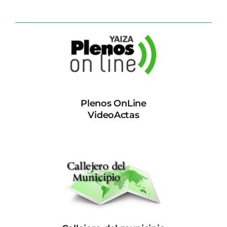
Plenos OnLine
VideoActas