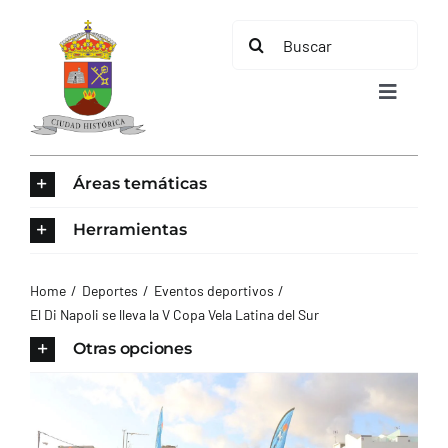
Saltar
Buscar:
al
contenido
Toggle
Navigat
INICIO
Áreas temáticas
ÁREAS TEMÁTICAS
Herramientas
EL MUNICIPIO
Home
Deportes
Eventos deportivos
El Di Napoli se lleva la V Copa Vela Latina del Sur
AYUNTAMIENTO
Otras opciones
TURISMO