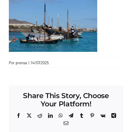
CONTACTO
Por
prensa
|
14/07/2025
Share This Story, Choose
Your Platform!
Facebook
X
Reddit
LinkedIn
WhatsApp
Telegram
Tumblr
Pinterest
Vk
Xing
Correo
electrónico