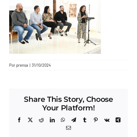
CONTACTO
Por
prensa
|
31/10/2024
Share This Story, Choose
Your Platform!
Facebook
X
Reddit
LinkedIn
WhatsApp
Telegram
Tumblr
Pinterest
Vk
Xing
Correo
electrónico