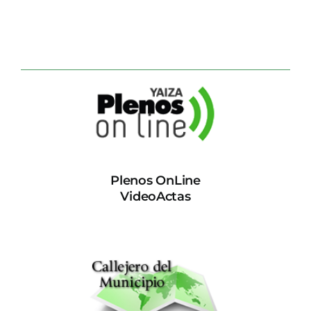
Plenos OnLine
VideoActas