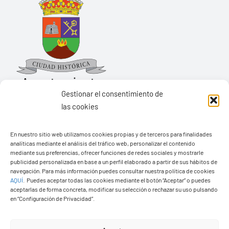
Gestionar el consentimiento de
las cookies
Ayuntamiento de Yaiza
En nuestro sitio web utilizamos cookies propias y de terceros para finalidades
Pza. de Los Remedios, 1
analíticas mediante el análisis del tráfico web, personalizar el contenido
35570 – Yaiza
mediante sus preferencias, ofrecer funciones de redes sociales y mostrarle
publicidad personalizada en base a un perfil elaborado a partir de sus hábitos de
Tel:
928 83 62 20
navegación. Para más información puedes consultar nuestra política de cookies
AQUÍ
.
Puedes aceptar todas las cookies mediante el botón “Aceptar” o puedes
aceptarlas de forma concreta, modificar su selección o rechazar su uso pulsando
en “Configuración de Privacidad”.
Toggle
Navigation
© Copyright2026 Ayuntamiento de Yaiza - Todos los
Transparencia