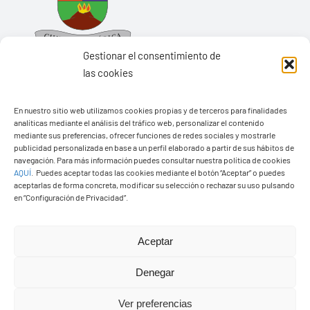
Gestionar el consentimiento de
las cookies
En nuestro sitio web utilizamos cookies propias y de terceros para finalidades
Ayuntamiento de Yaiza
analíticas mediante el análisis del tráfico web, personalizar el contenido
mediante sus preferencias, ofrecer funciones de redes sociales y mostrarle
Pza. de Los Remedios, 1
publicidad personalizada en base a un perfil elaborado a partir de sus hábitos de
35570 – Yaiza
navegación. Para más información puedes consultar nuestra política de cookies
AQUÍ
.
Puedes aceptar todas las cookies mediante el botón “Aceptar” o puedes
Tel:
928 83 62 20
aceptarlas de forma concreta, modificar su selección o rechazar su uso pulsando
en “Configuración de Privacidad”.
Toggle
Aceptar
Navigation
© Copyright2026 Ayuntamiento de Yaiza - Todos los
Transparencia
Denegar
derechos reservads
Ver preferencias