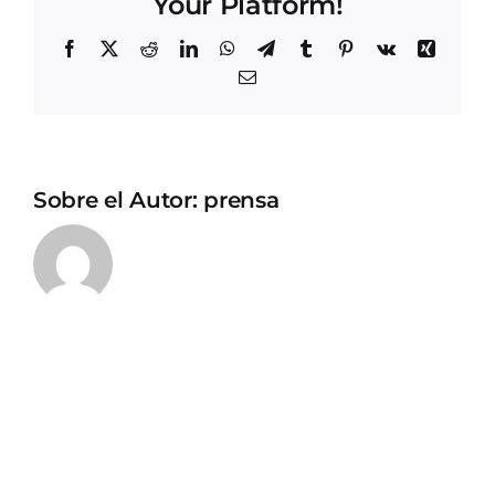
Your Platform!
Facebook
X
Reddit
LinkedIn
WhatsApp
Telegram
Tumblr
Pinterest
Vk
Xing
Correo
electrónico
Sobre el Autor:
prensa