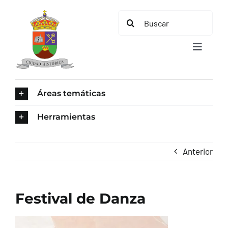
Saltar
Buscar:
al
contenido
Toggle
Navigat
INICIO
Áreas temáticas
ÁREAS TEMÁTICAS
Herramientas
EL MUNICIPIO
Anterior
AYUNTAMIENTO
Festival de Danza
TURISMO